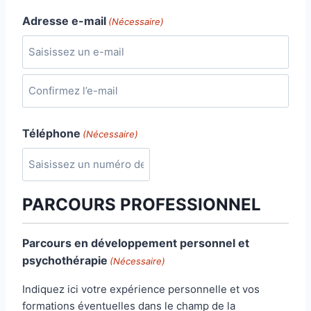
d
P
p
Adresse e-mail
e
(Nécessaire)
a
o
p
y
s
o
s
t
s
a
S
t
l
a
a
e
i
C
l
s
Téléphone
o
(Nécessaire)
i
n
s
f
s
i
e
PARCOURS PROFESSIONNEL
r
z
m
u
e
Parcours en développement personnel et
n
z
psychothérapie
(Nécessaire)
e
l
-
’
Indiquez ici votre expérience personnelle et vos
m
e
formations éventuelles dans le champ de la