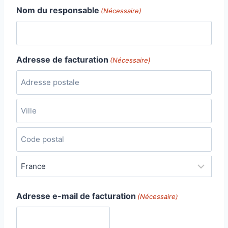
Nom du responsable
(Nécessaire)
Adresse de facturation
(Nécessaire)
A
d
r
V
e
i
s
l
C
s
l
o
e
e
d
P
p
Adresse e-mail de facturation
e
a
(Nécessaire)
o
p
y
s
o
s
t