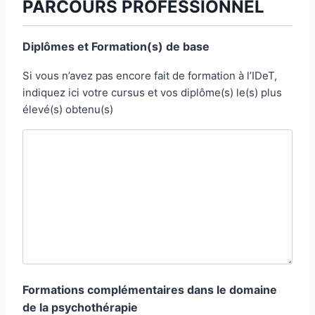
PARCOURS PROFESSIONNEL
r
z
m
u
e
Diplômes et Formation(s) de base
n
z
e
l
Si vous n’avez pas encore fait de formation à l’IDeT,
-
’
indiquez ici votre cursus et vos diplôme(s) le(s) plus
m
e
élevé(s) obtenu(s)
a
-
i
m
l
a
i
l
Formations complémentaires dans le domaine
de la psychothérapie