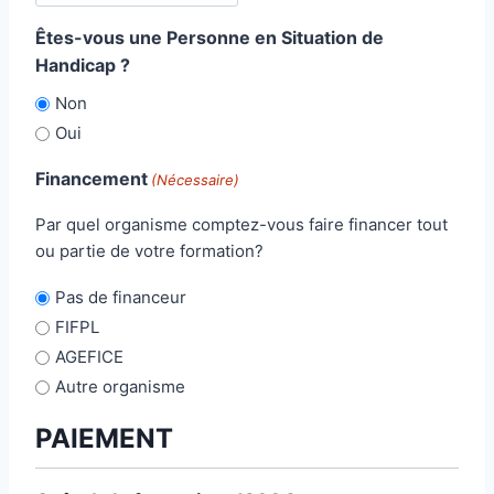
s
a
t
Êtes-vous une Personne en Situation de
l
a
Handicap ?
e
l
Non
Oui
Financement
(Nécessaire)
Par quel organisme comptez-vous faire financer tout
ou partie de votre formation?
Pas de financeur
FIFPL
AGEFICE
Autre organisme
PAIEMENT