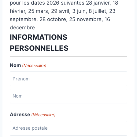
pour les dates 2026 suivantes 28 janvier, 18
février, 25 mars, 29 avril, 3 juin, 8 juillet, 23
septembre, 28 octobre, 25 novembre, 16
décembre
INFORMATIONS
PERSONNELLES
Nom
(Nécessaire)
P
r
é
N
n
Adresse
(Nécessaire)
o
o
m
m