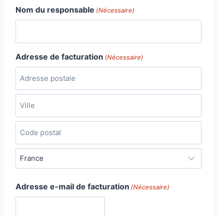
Nom du responsable
(Nécessaire)
Adresse de facturation
(Nécessaire)
A
d
r
V
e
i
s
l
C
s
l
o
e
e
d
P
p
Adresse e-mail de facturation
e
a
(Nécessaire)
o
p
y
s
o
s
t