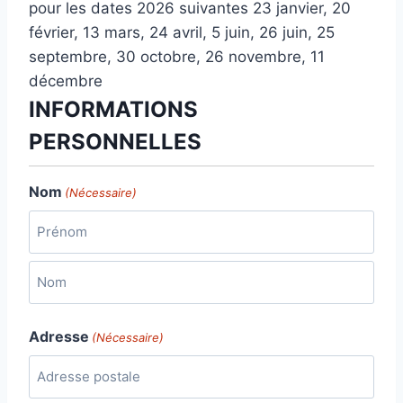
pour les dates 2026 suivantes 23 janvier, 20
février, 13 mars, 24 avril, 5 juin, 26 juin, 25
septembre, 30 octobre, 26 novembre, 11
décembre
INFORMATIONS
PERSONNELLES
Nom
(Nécessaire)
P
r
é
N
n
Adresse
(Nécessaire)
o
o
m
m