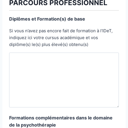
PARCOURS PROFESSIONNEL
r
z
m
u
e
Diplômes et Formation(s) de base
n
z
e
l
Si vous n’avez pas encore fait de formation à l’IDeT,
-
’
indiquez ici votre cursus académique et vos
m
e
diplôme(s) le(s) plus élevé(s) obtenu(s)
a
-
i
m
l
a
i
l
Formations complémentaires dans le domaine
de la psychothérapie