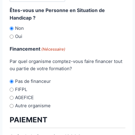
s
a
t
Êtes-vous une Personne en Situation de
l
a
Handicap ?
e
l
Non
Oui
Financement
(Nécessaire)
Par quel organisme comptez-vous faire financer tout
ou partie de votre formation?
Pas de financeur
FIFPL
AGEFICE
Autre organisme
PAIEMENT